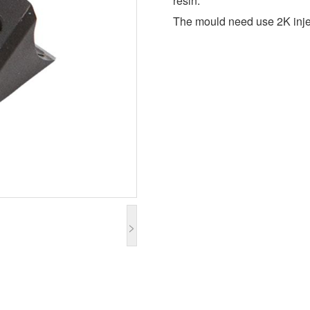
resin.
The mould need use 2K inje
>