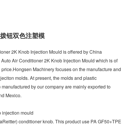
拨钮双色注塑模
tioner 2K Knob Injection Mould is offered by China
Auto Air Conditioner 2K Knob Injection Mould which is of
 price.
Hongsen
Machinery focuses on the manufacture and
njeciton molds. At present, the molds and plastic
) manufactured by our company are mainly exported to
and Mexico.
b injection mould
maReitter) conditioner knob. This product use PA GF50+TPE