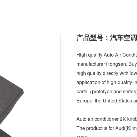
产品型号：汽车空调
High quality Auto Air Condi
manufacturer Hongsen. Buy 
high quality directly with low
application of high-quality i
parts（prototype and series
Europe, the United States 
Auto air conditioner 2K kno
The product is for Audi(Kli